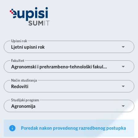
Ljestvica poretka
Upisni rok
Ljetni upisni rok
Fakultet
Agronomski i prehrambeno-tehnološki fakultet
Način studiranja
Redoviti
Studijski program
Agronomija
Poredak nakon provedenog razredbenog postupka